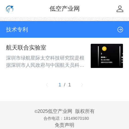
低空产业网
技术专利
航天联合实验室
深圳市绿航星际太空科技研究院是根
据深圳市人民政府与中国航天员科研
训练中心(隶属军事航天部队)战略合
作协议组建的新型科研机构，是中国
1
/ 1
航天员科研训练中心在全国唯一与地
方政府合作的单位。由深圳市政府下
属事业单位太空科技南方中心于2014
年发起成立。荣誉资质科研实力研究
2025低空产业网
版权所有
©
方向实验室建设载人航天实验作为国
合作电话：18149070180
家载人航天科研平台,太空院持续开
免责声明